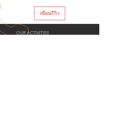
-ผลิตจากโรงงานที่ได้มาตรฐาน ผ่าน
เขียนรีวิว
การตรวจสอบมาตรฐาน ISO9000
ISO14000 BSCI SEDEX และอื่นๆ
อีกมากมาย
OUR ACTIVITIES
- E-commerce | Wholesale | Retail
- Brands Authorised Dealer
- Corporate Purchase Order
- Invitation to Bid (ITB)
- OEM/ODM
- Import & Export Trading
EMAIL US
info@ecochang.com
CONTACT US
Click Here
LINE ID
:
@ecochang
(Click!)